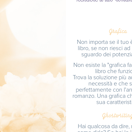
Grafica
Non importa se il tuo 
libro, se non riesci ad 
sguardo dei potenzial
Non esiste la "grafica fa
libro che funzi
Trova la soluzione più a
necessità e che s
perfettamente con l'an
romanzo. Una grafica ch
sua caratterist
Ghostwritin
Hai qualcosa da dire,
come dirlo? Se hai le 