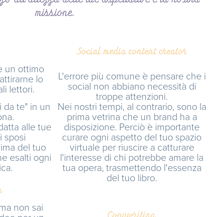
missione.
Social media content creator
è un ottimo
L'errore più comune è pensare che i
attirarne lo
social non abbiano necessità di
i lettori.
troppe attenzioni.
i da te" in un
Nei nostri tempi, al contrario, sono la
ona.
prima vetrina che un brand ha a
datta alle tue
disposizione. Perciò è importante
i sposi
curare ogni aspetto del tuo spazio
ima del tuo
virtuale per riuscire a catturare
e esalti ogni
l'interesse di chi potrebbe amare la
ica.
tua opera, trasmettendo l'essenza
del tuo libro.
g
 ma non sai
Copywriting
idee per un