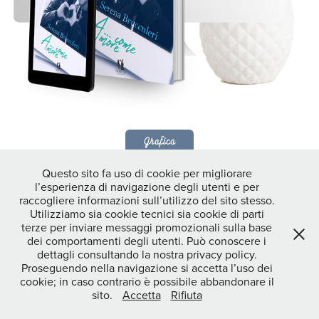
Grafica
Questo sito fa uso di cookie per migliorare
l’esperienza di navigazione degli utenti e per
raccogliere informazioni sull’utilizzo del sito stesso.
Utilizziamo sia cookie tecnici sia cookie di parti
Grafica sito a cura di Sara Pratesi fox-creation@hotmail.com | Sara
terze per inviare messaggi promozionali sulla base
Pratesi P.I.: 01935990471 | Maura Serra P.I.: 02937170906
dei comportamenti degli utenti. Può conoscere i
dettagli consultando la nostra privacy policy.
Proseguendo nella navigazione si accetta l’uso dei
cookie; in caso contrario è possibile abbandonare il
sito.
Accetta
Rifiuta