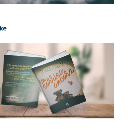
ike
2020
er design "un sorriso ancora" di 
Erika Bottiglia