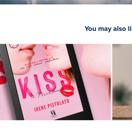
You may also l
2020
Cov
iss in Melbourne - Book box